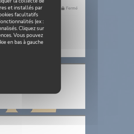
iquer la collecte de
es et installés par
Fermé
okies facultatifs
onctionnalités (ex :
* Uniquement sur réservation
nalisés. Cliquez sur
rences. Vous pouvez
kie en bas à gauche
((ouvre une nouvelle fenêtre))
s