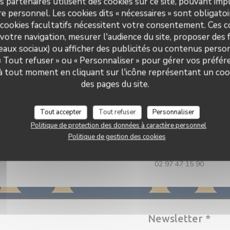
s partenaires utilisent des cookies sur ce site, pouvant impl
Restaurant Traditionnel
e personnel. Les cookies dits « nécessaires » sont obligatoir
Dimanche
 cookies facultatifs nécessitent votre consentement. Ces co
Services
votre navigation, mesurer l'audience du site, proposer des f
Animaux acceptés
seaux sociaux) ou afficher des publicités ou contenus person
 « Tout refuser » ou « Personnaliser » pour gérer vos préfé
Moyens de paiement
Restaurant La P'tite Souris Vannes
 à tout moment en cliquant sur l'icône représentant un coo
Carte bancaire, Paiement Sans Contact, Espèces,
Visa, Chèques Vacances
des pages du site.
Tout accepter
Tout refuser
Personnaliser
Politique de protection des données à caractère personnel
Adresse
Politique de gestion des cookies
36 RUE DU PORT 56000 Vanne
02 97 47 15 90
Newsletter
*