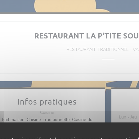
RESTAURANT LA P'TITE SOU
RESTAURANT TRADITIONNEL
-
VA
Infos pratiques
Cuisine
Lun
-
Jeu
Fait maison, Cuisine Traditionnelle, Cuisine du
marché
Ven
-
Sa
Type de restaurant