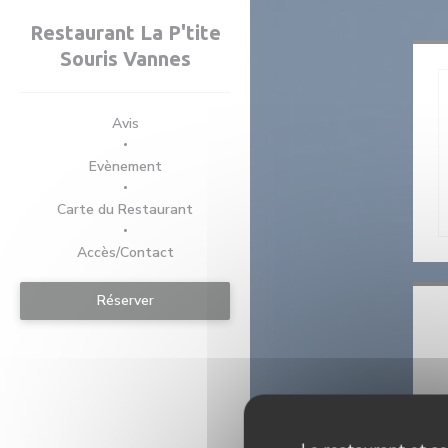
Personnalisation de vos choix en matière de cookies
Restaurant La P'tite
Souris Vannes
Avis
((ouvre une nouvelle fenêtre))
Evènement
((ouvre une nouvelle fenêtre))
Carte du Restaurant
Accès/Contact
Réserver