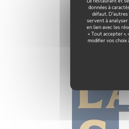
Le restaurant et se
données à caractèr
défaut. D'autres
servent à analyser 
en lien avec les ré
« Tout accepter »,
modifier vos choix