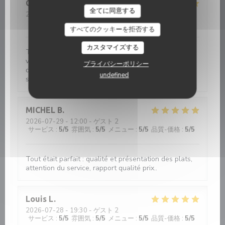
Chantal
M
Restaurant La P'tite Souris Vannes
全てに同意する
2026-08-05
- 12:15 - ゲスト 2
サービス
:
5
/5
雰囲気
:
5
/5
メニュー
:
5
/5
品質-価格
:
5
/5
すべてのクッキーを拒否する
カスタマイズする
Très bon accueil et excellent repas. Lorsque nous
venons sur Vannes, nous venons systématiquement
プライバシーポリシー
dans ce restaurant. On y mange très bien, nous ne
undefined
sommes jamais déçus.
MICHEL
B
2026-07-29
- 12:00 - ゲスト 2
サービス
:
5
/5
雰囲気
:
5
/5
メニュー
:
5
/5
品質-価格
:
5
/5
Tout était parfait : qualité et présentation des plats,
attention du service, rapport qualité prix..
Louis
L
2026-07-28
- 19:30 - ゲスト 2
サービス
:
5
/5
雰囲気
:
5
/5
メニュー
:
5
/5
品質-価格
:
5
/5