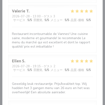
Valerie
T
2026-07-28
- 13:00 - ゲスト 3
サービス
:
5
/5
雰囲気
:
5
/5
メニュー
:
5
/5
品質-価格
:
5
/5
Restaurant incontournable de Vannes! Une cuisine
saine, moderne et gourmande! Je recommande Le
menu du marché qui est excellent et dont le rapport
qualité/ prix est imbattable !
Ellen
S
2026-07-28
- 19:15 - ゲスト 2
サービス
:
5
/5
雰囲気
:
5
/5
メニュー
:
5
/5
品質-価格
:
5
/5
Geweldig leuk restaurantje. Prijs/kwaliteit top. Wij
hadden het 3 gangen menu van 26 euro en het was
overheerlijk! Een absolute aanrader.