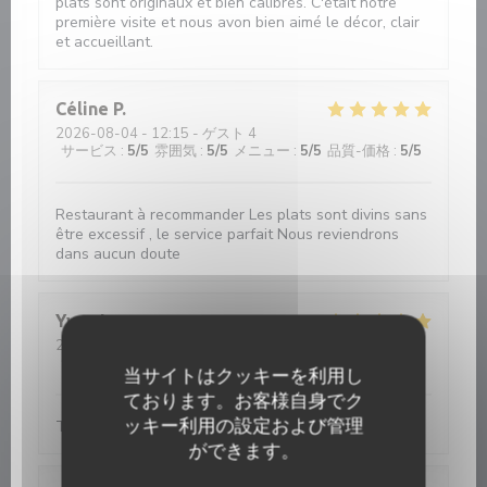
plats sont originaux et bien calibrés. C'était notre
première visite et nous avon bien aimé le décor, clair
et accueillant.
Céline
P
2026-08-04
- 12:15 - ゲスト 4
サービス
:
5
/5
雰囲気
:
5
/5
メニュー
:
5
/5
品質-価格
:
5
/5
Restaurant à recommander Les plats sont divins sans
être excessif , le service parfait Nous reviendrons
dans aucun doute
Yvan
L
2026-08-05
- 20:15 - ゲスト 2
サービス
:
5
/5
雰囲気
:
4
/5
メニュー
:
5
/5
品質-価格
:
4
/5
当サイトはクッキーを利用し
ております。お客様自身でク
ッキー利用の設定および管理
Très bien et très bon
ができます。