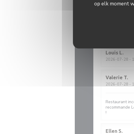
op elk moment wij
MICHEL
B
2026-07-29
- 1
Tout était parf
Louis
L
2026-07-28
- 1
Valerie
T
2026-07-28
- 1
Restaurant inc
recommande Le 
!
Ellen
S