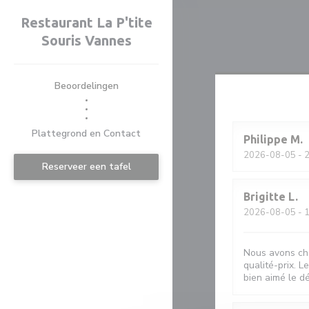
Cookies beheer paneel
Restaurant La P'tite
Souris Vannes
Beoordelingen
((opent in een nieuw venster))
((opent in een nieuw venster))
Plattegrond en Contact
Philippe
M
2026-08-05
- 2
Reserveer een tafel
Brigitte
L
2026-08-05
- 1
Nous avons cho
qualité-prix. L
bien aimé le dé