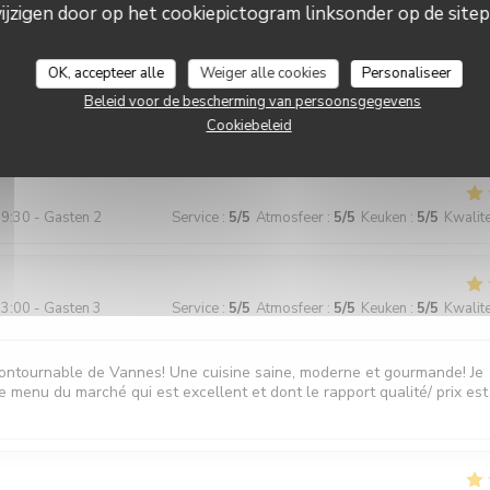
zigen door op het cookiepictogram linksonder op de sitepa
2:00 - Gasten 2
Service
:
5
/5
Atmosfeer
:
5
/5
Keuken
:
5
/5
Kwalitei
OK, accepteer alle
Weiger alle cookies
Personaliseer
Beleid voor de bescherming van persoonsgegevens
ait : qualité et présentation des plats, attention du service, rapport qual
Cookiebeleid
9:30 - Gasten 2
Service
:
5
/5
Atmosfeer
:
5
/5
Keuken
:
5
/5
Kwalitei
3:00 - Gasten 3
Service
:
5
/5
Atmosfeer
:
5
/5
Keuken
:
5
/5
Kwalitei
ontournable de Vannes! Une cuisine saine, moderne et gourmande! Je
menu du marché qui est excellent et dont le rapport qualité/ prix est