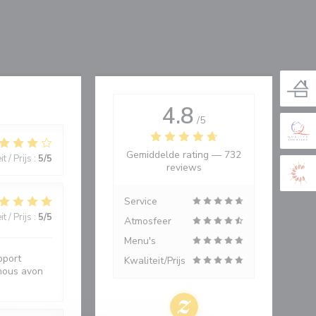
4.8
/5
Gemiddelde rating —
732
t / Prijs
:
5
/5
reviews
Service
t / Prijs
:
5
/5
Atmosfeer
Menu's
pport
Kwaliteit/Prijs
 nous avon