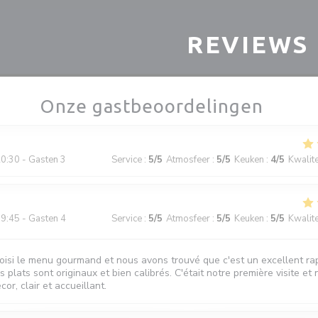
REVIEWS
Onze gastbeoordelingen
0:30 - Gasten 3
Service
:
5
/5
Atmosfeer
:
5
/5
Keuken
:
4
/5
Kwalitei
9:45 - Gasten 4
Service
:
5
/5
Atmosfeer
:
5
/5
Keuken
:
5
/5
Kwalitei
isi le menu gourmand et nous avons trouvé que c'est un excellent ra
es plats sont originaux et bien calibrés. C'était notre première visite et
cor, clair et accueillant.