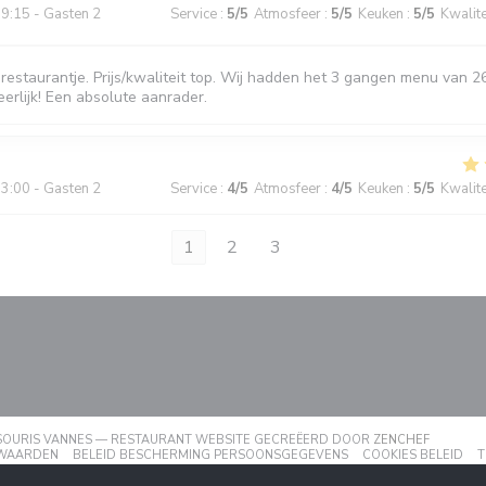
9:15 - Gasten 2
Service
:
5
/5
Atmosfeer
:
5
/5
Keuken
:
5
/5
Kwalitei
restaurantje. Prijs/kwaliteit top. Wij hadden het 3 gangen menu van 2
erlijk! Een absolute aanrader.
3:00 - Gasten 2
Service
:
4
/5
Atmosfeer
:
4
/5
Keuken
:
5
/5
Kwalitei
1
2
3
((OPENT 
E SOURIS VANNES — RESTAURANT WEBSITE GECREËERD DOOR
ZENCHEF
EUW VENSTER))
((OPENT IN EEN NIEUW VENSTER))
((OPENT IN EEN NIEUW
((O
WAARDEN
BELEID BESCHERMING PERSOONSGEGEVENS
COOKIES BELEID
T