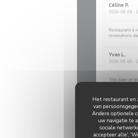
Céline
P
2026-08-04
- 1
Restaurant à r
reviendrons d
Yvan
L
2026-08-05
- 2
Très bien et t
Het restaurant en z
Chantal
M
van persoonsgegeve
2026-08-05
- 1
Andere optionele c
uw navigatie te a
Très bon accue
sociale netwerke
systématiqueme
accepteer alle', '