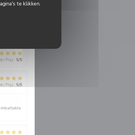
gina's te klikken.
t / Prijs
:
5
/5
ité prix..
t / Prijs
:
5
/5
t / Prijs
:
5
/5
 imbattable