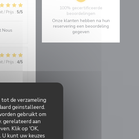
100% gecertificeerde
t / Prijs
:
5
/5
beoordelingen
Onze klanten hebben na hun
reservering een beoordeling
it Nous
gegeven
t / Prijs
:
4
/5
n tot de verzameling
aard geïnstalleerd.
t / Prijs
:
5
/5
 worden gebruikt om
v. gerelateerd aan
ven. Klik op 'OK,
 déçus.
n. U kunt uw keuzes