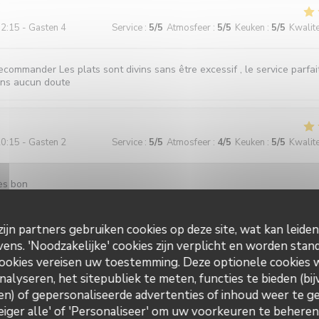
2:15 - Gasten 4
Service
:
5
/5
Atmosfeer
:
5
/5
Keuken
:
5
/5
Kwalitei
ecommander Les plats sont divins sans être excessif , le service parfa
ans aucun doute
0:15 - Gasten 2
Service
:
5
/5
Atmosfeer
:
4
/5
Keuken
:
5
/5
Kwalitei
rès bon
ijn partners gebruiken cookies op deze site, wat kan leide
ns. 'Noodzakelijke' cookies zijn verplicht en worden stand
2:15 - Gasten 2
Service
:
5
/5
Atmosfeer
:
5
/5
Keuken
:
5
/5
Kwalitei
ookies vereisen uw toestemming. Deze optionele cookies
nalyseren, het sitepubliek te meten, functies te bieden (bij
il et excellent repas. Lorsque nous venons sur Vannes, nous venons
n) of gepersonaliseerde advertenties of inhoud weer te ge
nt dans ce restaurant. On y mange très bien, nous ne sommes jamais
Weiger alle' of 'Personaliseer' om uw voorkeuren te behere
Restaurant La P'tite Souris Vannes