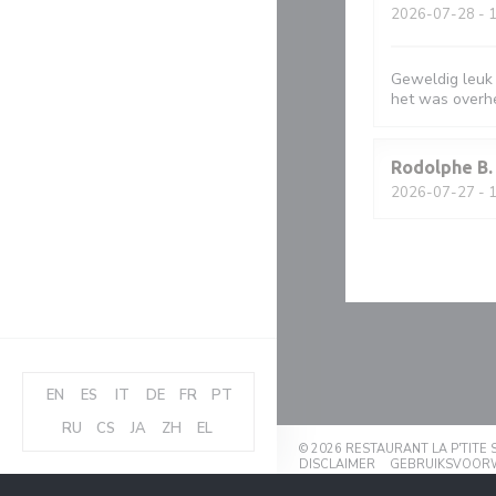
2026-07-28
- 1
Geweldig leuk 
het was overhe
Rodolphe
B
2026-07-27
- 1
EN
ES
IT
DE
FR
PT
RU
CS
JA
ZH
EL
© 2026 RESTAURANT LA P'TIT
((OPENT IN EEN NI
DISCLAIMER
GEBRUIKSVOOR