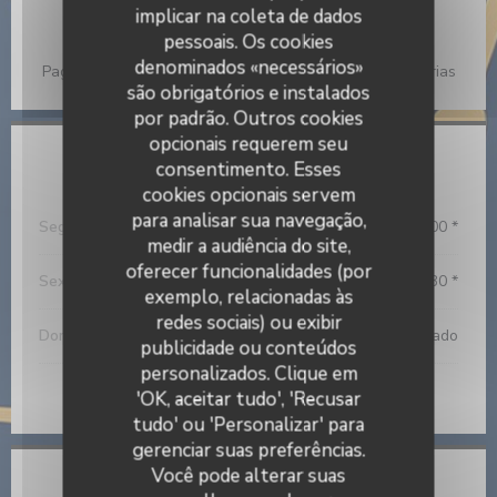
Caseiro
implicar na coleta de dados
pessoais. Os cookies
Métodos de pagamento
denominados «necessários»
Pagamento sem contato, Dinheiro, Visa, Cheques de férias
são obrigatórios e instalados
por padrão. Outros cookies
opcionais requerem seu
Horário de abertura
consentimento. Esses
cookies opcionais servem
para analisar sua navegação,
Seg
-
Qui
12:00 - 14:00 *
19:00 - 21:00 *
•
medir a audiência do site,
oferecer funcionalidades (por
Sex
-
Sab
12:00 - 14:00 *
19:00 - 22:30 *
•
exemplo, relacionadas às
redes sociais) ou exibir
Domingo
Fechado
publicidade ou conteúdos
Restaurant La P'tite Souris Vannes
personalizados. Clique em
* Reservas apenas
'OK, aceitar tudo', 'Recusar
tudo' ou 'Personalizar' para
gerenciar suas preferências.
Você pode alterar suas
Local