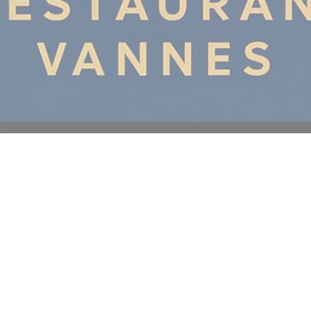
© 2026 RESTAURANT LA P'TITE SOURIS VANNES — WEBSITE DO
((ABRE NUMA NOVA J
RESTAURANTE CRIADO POR
ZENCHEF
((ABRE NUMA NOVA JANELA))
AVISO LEGAL
((ABRE NUMA NOVA JANELA)
TERMOS DE UTILIZAÇÃO
((ABRE NUMA NO
POLÍTICA DE PROTEÇÃO DE DADOS PESSOAIS
((ABRE NUMA NOVA JANELA))
POLÍTICA DE COOKIES