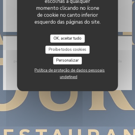
escolhas a qualquer
momento clicando no ícone
((abre numa nova j
36 RUE DU PORT 56000 Vannes
de cookie no canto inferior
02 97 47 15 90
esquerdo das páginas do site.
OK, aceitar tudo
Mantenha-se atualizado
*
Proíbe todos cookies
Subscrever a nossa newsletter para receber comunicações
Personalizar
personalizadas e ofertas de marketing por correio eletrónico da
nossa parte.
Política de proteção de dados pessoais
Subscrever
undefined