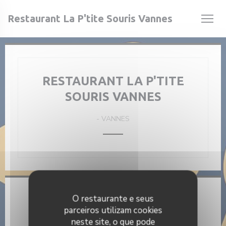
Painel de Gerenciamento de Cookies
Restaurant La P'tite Souris Vannes
ela))
ela))
RESTAURANT LA P'TITE
SOURIS VANNES
-
VANNES
Informações gerais
O restaurante e seus
parceiros utilizam cookies
Culinária
neste site, o que pode