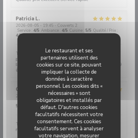
Patricia
L
2026-08-05
- 19:45 - Couverts 2
Service
:
4
/5
Ambiance
:
4
/5
Cuisine
:
5
/5
Qualité / Prix
:
4
/5
Le restaurant et ses
Très bon accueil. Nous avons pris un menu et les
partenaires utilisent des
plats ,de l'entrée au dessert ont été très bons. Très
cookies sur ce site, pouvant
bien présentés et très fins au goût. Je recommande 😃
👍
impliquer la collecte de
données à caractère
personnel. Les cookies dits «
Guillaume
G
nécessaires » sont
2026-08-06
- 12:30 - Couverts 3
obligatoires et installés par
Service
:
5
/5
Ambiance
:
5
/5
Cuisine
:
5
/5
Qualité / Prix
:
5
/5
défaut. D'autres cookies
facultatifs nécessitent votre
consentement. Ces cookies
Très bon restaurant. Ambiance conviviale et
facultatifs servent à analyser
nourriture excellente
votre navigation, mesurer