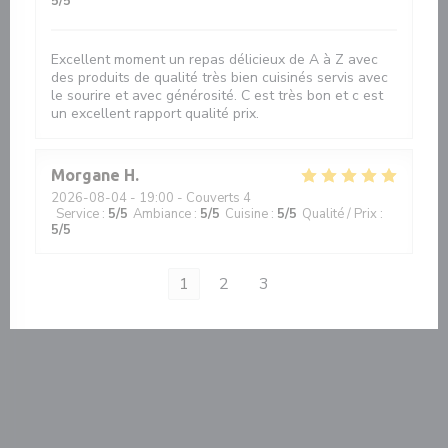
5
/5
Excellent moment un repas délicieux de A à Z avec
des produits de qualité très bien cuisinés servis avec
le sourire et avec générosité. C est très bon et c est
un excellent rapport qualité prix.
Morgane
H
2026-08-04
- 19:00 - Couverts 4
Service
:
5
/5
Ambiance
:
5
/5
Cuisine
:
5
/5
Qualité / Prix
:
5
/5
1
2
3