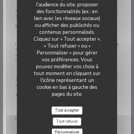
l'audience du site, proposer
Jean-Marie
H
des fonctionnalités (ex : en
2026-08-08
- 20:15 - Couverts 3
lien avec les réseaux sociaux)
Service
:
5
/5
Ambiance
:
5
/5
Cuisine
:
5
/5
Qualité / Prix
:
ou afficher des publicités ou
5
/5
contenus personnalisés.
Restaurant La P'tite Souris Vannes
Cliquez sur « Tout accepter »,
Les plats sont très bien préparés et bien présentés La
« Tout refuser » ou «
cuisine est excellente et goûteuse Mon petit fils de 8
Personnaliser » pour gérer
ans a apprécié les plats (filet de boeuf, souris
vos préférences. Vous
d'agneau)
pouvez modifier vos choix à
tout moment en cliquant sur
Jean baptiste
P
l'icône représentant un
2026-08-05
- 19:45 - Couverts 2
cookie en bas à gauche des
Service
:
5
/5
Ambiance
:
4
/5
Cuisine
:
5
/5
Qualité / Prix
:
pages du site.
4
/5
Tout accepter
Très bien prix convenable et servis dans les temps et
le service était impeccable !
Tout refuser
Personnaliser