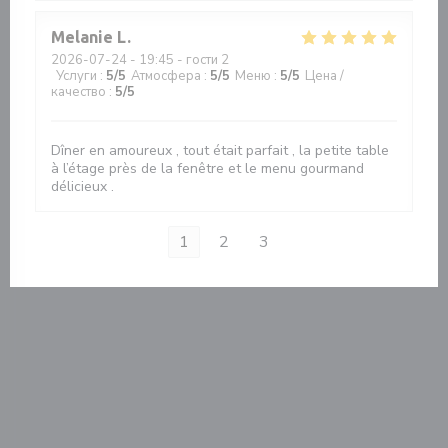
Melanie
L
2026-07-24
- 19:45 - гости 2
Услуги
:
5
/5
Атмосфера
:
5
/5
Меню
:
5
/5
Цена /
качество
:
5
/5
Dîner en amoureux , tout était parfait , la petite table
à l’étage près de la fenêtre et le menu gourmand
délicieux .
1
2
3