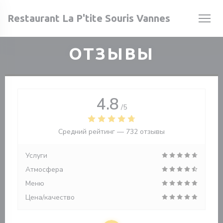
Панель управления cookies
Restaurant La P'tite Souris Vannes
ОТЗЫВЫ
ом окне))
ом окне))
4.8
/5
Средний рейтинг —
732 отзывы
Услуги
Атмосфера
Меню
Цена/качество