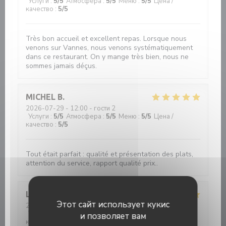
Услуги
:
5
/5
Атмосфера
:
5
/5
Меню
:
5
/5
Цена /
качество
:
5
/5
Très bon accueil et excellent repas. Lorsque nous
venons sur Vannes, nous venons systématiquement
dans ce restaurant. On y mange très bien, nous ne
sommes jamais déçus.
MICHEL
B
2026-07-29
- 12:00 - гости 2
Услуги
:
5
/5
Атмосфера
:
5
/5
Меню
:
5
/5
Цена /
качество
:
5
/5
Tout était parfait : qualité et présentation des plats,
attention du service, rapport qualité prix..
Louis
L
Этот сайт использует кукис
2026-07-28
- 19:30 - гости 2
Услуги
:
5
/5
Атмосфера
:
5
/5
Меню
:
5
/5
Цена /
и позволяет вам
качество
:
5
/5