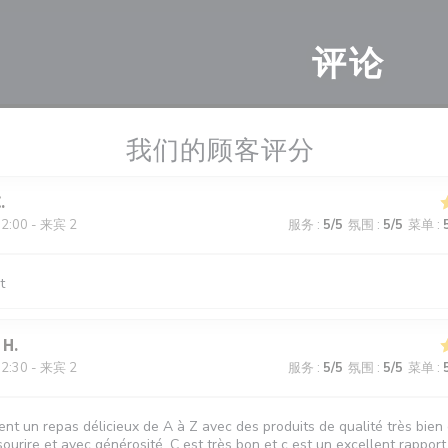
评论
我们的顾客评分
C
12:00 - 来宾 2
服务
:
5
/5
氛围
:
5
/5
菜单
:
t
H
12:30 - 来宾 2
服务
:
5
/5
氛围
:
5
/5
菜单
:
nt un repas délicieux de A à Z avec des produits de qualité très bien 
sourire et avec générosité. C est très bon et c est un excellent rapport 