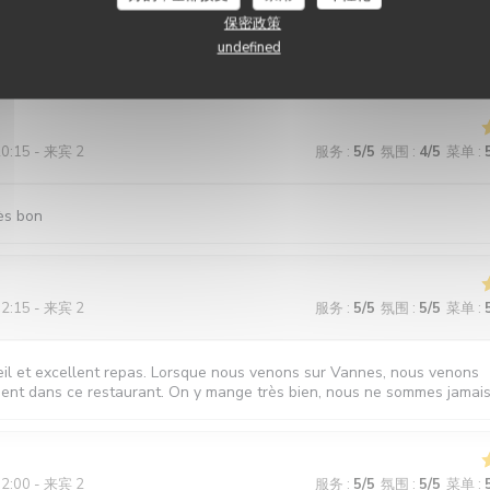
保密政策
ecommander Les plats sont divins sans être excessif , le service parfa
undefined
ans aucun doute
20:15 - 来宾 2
服务
:
5
/5
氛围
:
4
/5
菜单
:
rès bon
12:15 - 来宾 2
服务
:
5
/5
氛围
:
5
/5
菜单
:
il et excellent repas. Lorsque nous venons sur Vannes, nous venons
nt dans ce restaurant. On y mange très bien, nous ne sommes jamais
12:00 - 来宾 2
服务
:
5
/5
氛围
:
5
/5
菜单
: