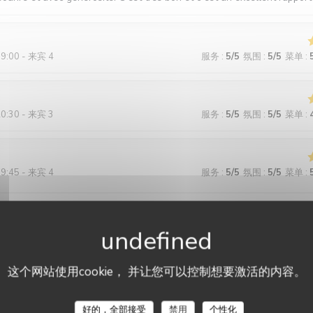
19:00 - 来宾 4
服务
:
5
/5
氛围
:
5
/5
菜单
:
20:30 - 来宾 3
服务
:
5
/5
氛围
:
5
/5
菜单
:
19:45 - 来宾 4
服务
:
5
/5
氛围
:
5
/5
菜单
:
isi le menu gourmand et nous avons trouvé que c'est un excellent rap
 sont originaux et bien calibrés. C'était notre première visite et nous a
et accueillant.
这个网站使用cookie， 并让您可以控制想要激活的内容。
Restaurant La P'tite Souris Vannes
12:15 - 来宾 4
服务
:
5
/5
氛围
:
5
/5
菜单
:
好的，全部接受
禁用
个性化