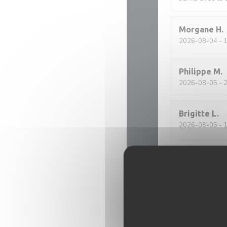
Morgane
H
2026-08-04
- 
Philippe
M
2026-08-05
- 
Brigitte
L
2026-08-05
- 
Nous avons cho
prix. Les plats
le décor, clair 
Céline
P
2026-08-04
- 