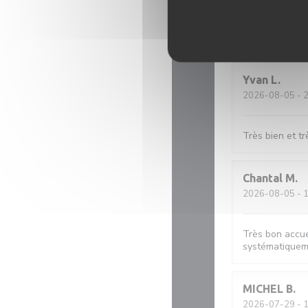
Restaurant à r
reviendrons d
Yvan
L
2026-08-05
- 
Très bien et t
Chantal
M
2026-08-05
- 
Très bon accue
systématiqueme
MICHEL
B
2026-07-29
- 